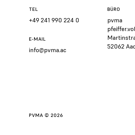
TEL
BÜRO
+49 241 990 224 0
pvma
pfeiffer.v
Martinstr
E-MAIL
52062 Aa
info@pvma.ac
PVMA © 2026