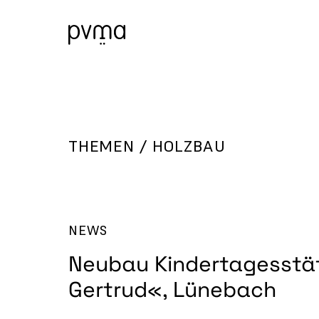
THEMEN / HOLZBAU
Skip
to
content
NEWS
Neubau Kindertagesstät
Gertrud«, Lünebach