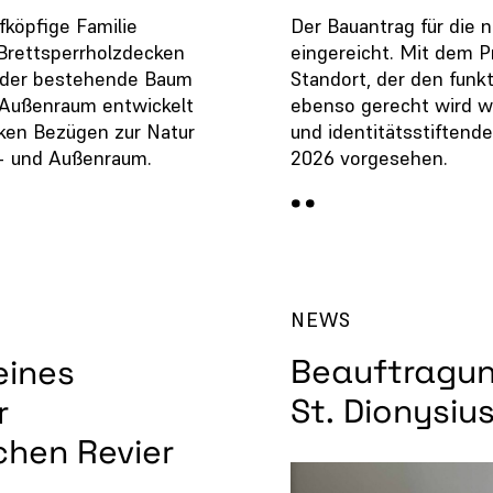
Der Bauantrag für die 
köpfige Familie
eingereicht. Mit dem Pr
Brettsperrholzdecken
Standort, der den fun
r der bestehende Baum
ebenso gerecht wird w
 Außenraum entwickelt
und identitätsstiftende
ken Bezügen zur Natur
2026 vorgesehen.
- und Außenraum.
NEWS
Beauftragun
eines
St. Dionysiu
r
chen Revier