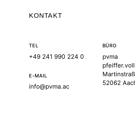
KONTAKT
TEL
BÜRO
+49 241 990 224 0
pvma
pfeiffer.vo
Martinstra
E-MAIL
52062 Aac
info@pvma.ac