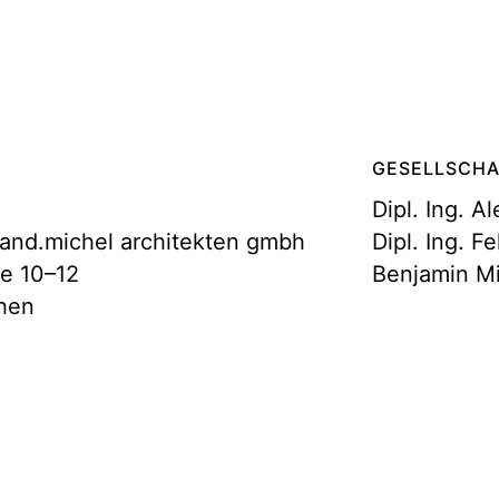
GESELLSCHA
Dipl. Ing. 
lland.michel architekten gmbh
Dipl. Ing. F
ße 10–12
Benjamin M
hen